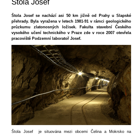
Štola Josef
Štola Josef se nachází asi 50 km jižně od Prahy u Slapské
přehrady. Byla vyražena v letech 1981-91 v rámci geologického
průzkumu zlatonosných ložisek. Fakulta stavební Českého
vysokého učení technického v Praze zde v roce 2007 otevřela
pracoviště Podzemní laboratoř Josef.
Štola Josef je situována mezi obcemi Čelina a Mokrsko na