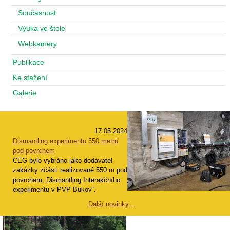
Současnost
Výuka ve štole
Webkamery
Publikace
Ke stažení
Galerie
17.05.2024
Dismantling experimentu 550 metrů
pod povrchem
CEG bylo vybráno jako dodavatel
zakázky zčásti realizované 550 m pod
povrchem „Dismantling Interakčního
experimentu v PVP Bukov“.
Další novinky...