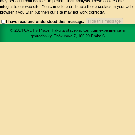
may set additional cookies to perform their analysis.These cookies are
integral to our web site. You can delete or disable these cookies in your web
browser if you wish but then our site may not work correctly.
Hide this message
I have read and understood this message.
© 2014 ČVUT v Praze, Fakulta stavební, Centrum experimentální
geotechniky, Thákurova 7, 166 29 Praha 6
Mapa portálu
Přístupnost