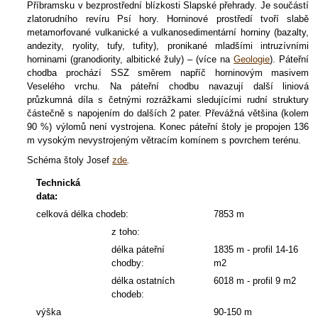
Příbramsku v bezprostřední blízkosti Slapské přehrady. Je součástí
zlatorudního revíru Psí hory. Horninové prostředí tvoří slabě
metamorfované vulkanické a vulkanosedimentární horniny (bazalty,
andezity, ryolity, tufy, tufity), pronikané mladšími intruzívními
horninami (granodiority, albitické žuly) – (více na
Geologie
). Páteřní
chodba prochází SSZ směrem napříč horninovým masivem
Veselého vrchu. Na páteřní chodbu navazují další liniová
průzkumná díla s četnými rozrážkami sledujícími rudní struktury
částečně s napojením do dalších 2 pater. Převážná většina (kolem
90 %) výlomů není vystrojena. Konec páteřní štoly je propojen 136
m vysokým nevystrojeným větracím komínem s povrchem terénu.
Schéma štoly Josef
zde
.
Technická
data:
celková délka chodeb:
7853 m
z toho:
délka páteřní
1835 m - profil 14-16
chodby:
m2
délka ostatních
6018 m - profil 9 m2
chodeb:
výška
90-150 m