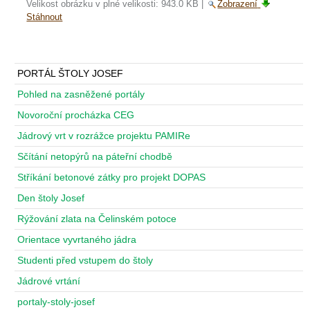
Velikost obrázku v plné velikosti:
943.0 KB
|
Zobrazení
Stáhnout
Navigace
PORTÁL ŠTOLY JOSEF
Pohled na zasněžené portály
Novoroční procházka CEG
Jádrový vrt v rozrážce projektu PAMIRe
Sčítání netopýrů na páteřní chodbě
Stříkání betonové zátky pro projekt DOPAS
Den štoly Josef
Rýžování zlata na Čelinském potoce
Orientace vyvrtaného jádra
Studenti před vstupem do štoly
Jádrové vrtání
portaly-stoly-josef