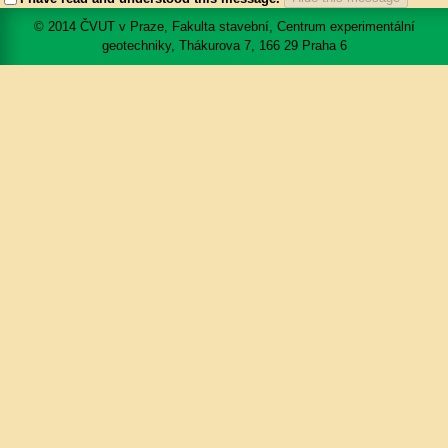
© 2014 ČVUT v Praze, Fakulta stavební, Centrum experimentální
geotechniky, Thákurova 7, 166 29 Praha 6
Mapa portálu
Přístupnost