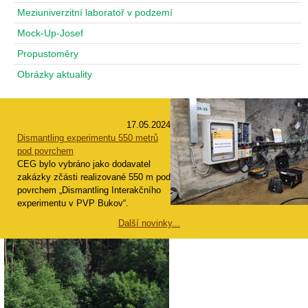
Meziuniverzitní laboratoř v podzemí
Mock-Up-Josef
Propustoměry
Obrázky aktuality
17.05.2024
Dismantling experimentu 550 metrů
pod povrchem
CEG bylo vybráno jako dodavatel
zakázky zčásti realizované 550 m pod
povrchem „Dismantling Interakčního
experimentu v PVP Bukov“.
Další novinky...